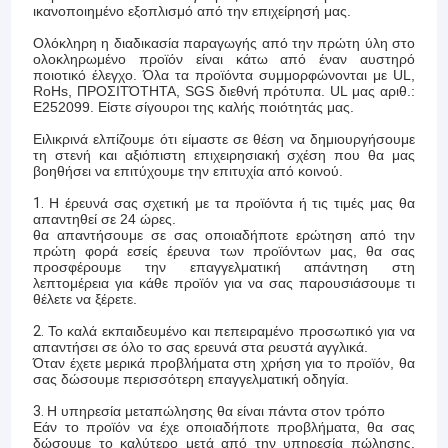
ικανοποιημένο εξοπλισμό από την επιχείρησή μας.
Ολόκληρη η διαδικασία παραγωγής από την πρώτη ύλη στο
ολοκληρωμένο προϊόν είναι κάτω από έναν αυστηρό
ποιοτικό έλεγχο. Όλα τα προϊόντα συμμορφώνονται με UL,
RoHs, ΠΡΟΣΙΤΌΤΗΤΑ, SGS διεθνή πρότυπα. UL μας αριθ.:
E252099. Είστε σίγουροι της καλής ποιότητάς μας.
Ειλικρινά ελπίζουμε ότι είμαστε σε θέση να δημιουργήσουμε
τη στενή και αξιόπιστη επιχειρησιακή σχέση που θα μας
βοηθήσει να επιτύχουμε την επιτυχία από κοινού.
1.
Η έρευνά σας σχετική με τα προϊόντα ή τις τιμές μας θα
απαντηθεί σε 24 ώρες.
θα απαντήσουμε σε σας οποιαδήποτε ερώτηση από την
πρώτη φορά εσείς έρευνα των προϊόντων μας, θα σας
προσφέρουμε την επαγγελματική απάντηση στη
λεπτομέρεια για κάθε προϊόν για να σας παρουσιάσουμε τι
θέλετε να ξέρετε.
2.
Το καλά εκπαιδευμένο και πεπειραμένο προσωπικό για να
απαντήσει σε όλο το σας ερευνά στα ρευστά αγγλικά.
Όταν έχετε μερικά προβλήματα στη χρήση για το προϊόν, θα
σας δώσουμε περισσότερη επαγγελματική οδηγία.
3.
Η υπηρεσία μεταπώλησης θα είναι πάντα στον τρόπο
Εάν το προϊόν να έχε οποιαδήποτε προβλήματα, θα σας
δώσουμε το καλύτερο μετά από την υπηρεσία πώλησης.