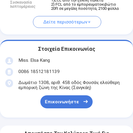
1)LCL από την ξύλινη παλέτα
Συσκευασία
2) FCL από το εμπορευματοκιβώτιο
λεπτομέρειες
20ft σε μεγάλη ποσότητα, 2100 φύλλα
Δείτε περισσότερων
Στοιχεία Επικοινωνίας
Miss. Elsa Kang
0086 18512181139
Δωμάτιο 1308, αριθ. 458 οδός Φουσάν, ελεύθερη
εμπορική ζώνη της Κίνας (Σανγκάη)
Επικοινωνήστε