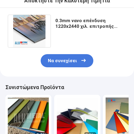
Αποκτήστε Την Καλύτερη Τιμή Για
0.3mm νανο επένδυση
1220x2440 χιλ. επιτροπής
αλουμινίου πλαστική σύνθετη
υπαίθρια
Να συνεχίσει
Συνιστώμενα Προϊόντα