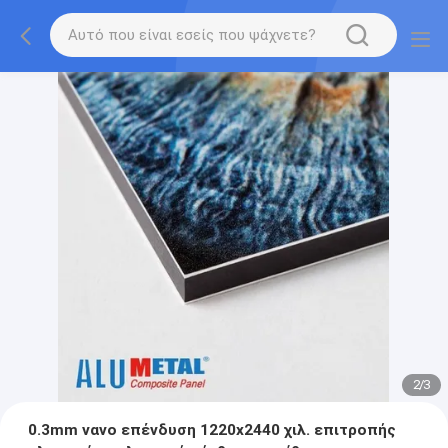
2
/
3
0.3mm νανο επένδυση 1220x2440 χιλ. επιτροπής