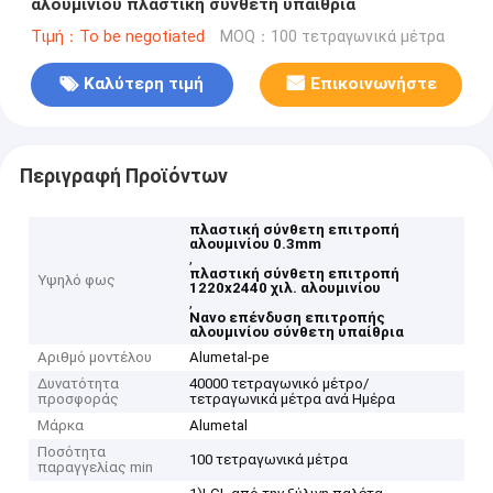
αλουμινίου πλαστική σύνθετη υπαίθρια
Τιμή：To be negotiated
MOQ：100 τετραγωνικά μέτρα
Καλύτερη τιμή
Επικοινωνήστε
Περιγραφή Προϊόντων
πλαστική σύνθετη επιτροπή
αλουμινίου 0.3mm
,
πλαστική σύνθετη επιτροπή
Υψηλό φως
1220x2440 χιλ. αλουμινίου
,
Νανο επένδυση επιτροπής
αλουμινίου σύνθετη υπαίθρια
Αριθμό μοντέλου
Alumetal-pe
Δυνατότητα
40000 τετραγωνικό μέτρο/
προσφοράς
τετραγωνικά μέτρα ανά Ημέρα
Μάρκα
Alumetal
Ποσότητα
100 τετραγωνικά μέτρα
παραγγελίας min