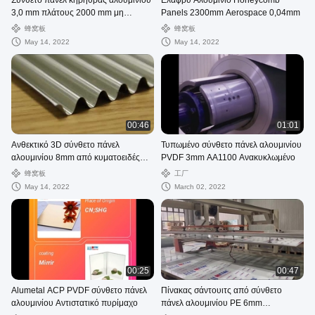
Σύνθετο πάνελ κηρήθρας αλουμινίου
Ελαφρύ Αλουμίνιο Honeycomb
3,0 mm πλάτους 2000 mm μη
Panels 2300mm Aerospace 0,04mm
εύφλεκτο
蜂窝板
蜂窝板
May 14, 2022
May 14, 2022
00:46
01:01
Ανθεκτικό 3D σύνθετο πάνελ
Τυπωμένο σύνθετο πάνελ αλουμινίου
αλουμινίου 8mm από κυματοειδές
PVDF 3mm AA1100 Ανακυκλωμένο
φύλλο στέγης
蜂窝板
工厂
May 14, 2022
March 02, 2022
00:25
00:47
Alumetal ACP PVDF σύνθετο πάνελ
Πίνακας σάντουιτς από σύνθετο
αλουμινίου Αντιστατικό πυρίμαχο
πάνελ αλουμινίου PE 6mm