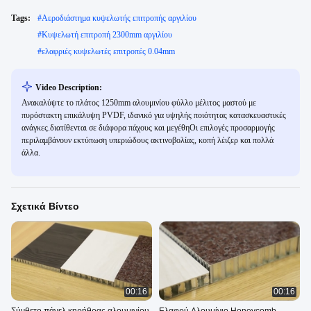
Tags:
#
Αεροδιάστημα κυψελωτής επιτροπής αργιλίου
#
Κυψελωτή επιτροπή 2300mm αργιλίου
#
ελαφριές κυψελωτές επιτροπές 0.04mm
Video Description:
Ανακαλύψτε το πλάτος 1250mm αλουμινίου φύλλο μέλιτος μαστού με
πυρόστακτη επικάλυψη PVDF, ιδανικό για υψηλής ποιότητας κατασκευαστικές
ανάγκες.διατίθενται σε διάφορα πάχους και μεγέθηΟι επιλογές προσαρμογής
περιλαμβάνουν εκτύπωση υπεριώδους ακτινοβολίας, κοπή λέιζερ και πολλά
άλλα.
Σχετικά Βίντεο
00:16
00:16