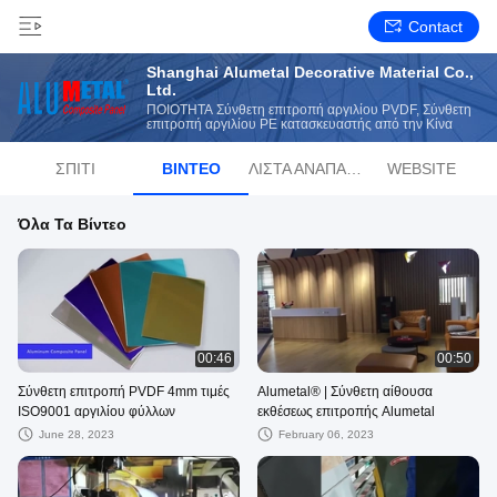
Contact
Shanghai Alumetal Decorative Material Co.,
Ltd.
ΠΟΙΟΤΗΤΑ Σύνθετη επιτροπή αργιλίου PVDF, Σύνθετη
επιτροπή αργιλίου PE κατασκευαστής από την Κίνα
ΣΠΊΤΙ
ΒΊΝΤΕΟ
ΛΊΣΤΑ ΑΝΑΠΑΡΑΓΩΓΉΣ
WEBSITE
Όλα Τα Βίντεο
00:46
00:50
Σύνθετη επιτροπή PVDF 4mm τιμές
Alumetal®️ | Σύνθετη αίθουσα
ISO9001 αργιλίου φύλλων
εκθέσεως επιτροπής Alumetal
June 28, 2023
February 06, 2023