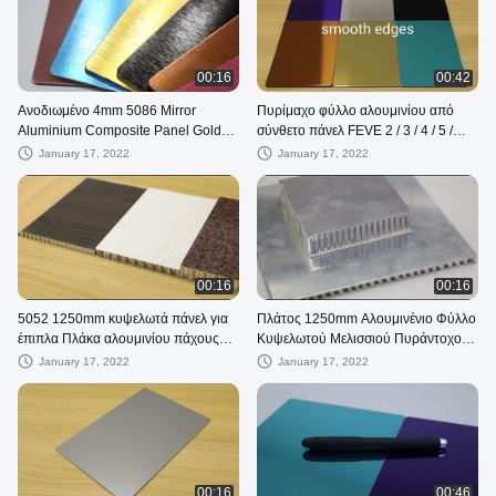
00:16
00:42
Ανοδιωμένο 4mm 5086 Mirror
Πυρίμαχο φύλλο αλουμινίου από
Aluminium Composite Panel Gold
σύνθετο πάνελ FEVE 2 / 3 / 4 / 5 /
1570mm φύλλο
6mm
January 17, 2022
January 17, 2022
00:16
00:16
5052 1250mm κυψελωτά πάνελ για
Πλάτος 1250mm Αλουμινένιο Φύλλο
έπιπλα Πλάκα αλουμινίου πάχους
Κυψελωτού Μελισσιού Πυράντοχο
10mm
Επίστρωμα PVDF
January 17, 2022
January 17, 2022
00:16
00:46