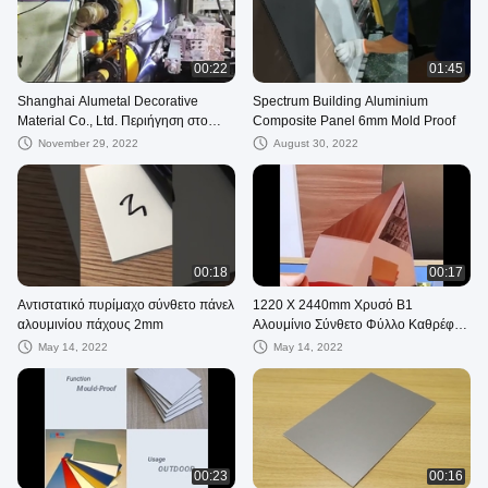
00:22
01:45
Shanghai Alumetal Decorative
Spectrum Building Aluminium
Material Co., Ltd. Περιήγηση στο
Composite Panel 6mm Mold Proof
εργοστάσιο
November 29, 2022
August 30, 2022
00:18
00:17
Αντιστατικό πυρίμαχο σύνθετο πάνελ
1220 X 2440mm Χρυσό Β1
αλουμινίου πάχους 2mm
Αλουμίνιο Σύνθετο Φύλλο Καθρέφτη
Πυρήνα HDPE Πάχους 0,5 mm
May 14, 2022
May 14, 2022
00:23
00:16