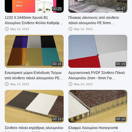
00:25
00:47
1220 X 2440mm Χρυσό Β1
Πίνακας σάντουιτς από σύνθετο
Αλουμίνιο Σύνθετο Φύλλο Καθρέφτη
πάνελ αλουμινίου PE 6mm
Πυρήνα HDPE Πάχους 0,5 mm
Νανοπυρίμαχο
May 14, 2022
May 14, 2022
00:16
00:16
Εσωτερικοί χώροι Επένδυση Τοίχων
Αρχιτεκτονική PVDF Σύνθετο Πάνελ
από σύνθετο πάνελ αλουμινίου PE
Αλουμινίου 2mm - 6mm Για
6mm Fluorocarbon Alloy 1100 ACP
Προκατασκευασμένα Κτίρια
May 14, 2022
May 14, 2022
00:16
00:16
Σύνθετο πάνελ κηρήθρας αλουμινίου
Ελαφρύ Αλουμίνιο Honeycomb