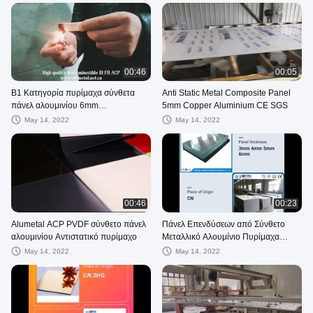
00:46
00:05
Β1 Κατηγορία πυρίμαχα σύνθετα
Anti Static Metal Composite Panel
πάνελ αλουμινίου 6mm
5mm Copper Aluminium CE SGS
Διακοσμητικά πάνελ τοίχου από
May 14, 2022
May 14, 2022
αλουμίνιο
00:46
00:23
Alumetal ACP PVDF σύνθετο πάνελ
Πάνελ Επενδύσεων από Σύνθετο
αλουμινίου Αντιστατικό πυρίμαχο
Μεταλλικό Αλουμίνιο Πυρίμαχα
Διακοσμητικά Προσόψεων
May 14, 2022
May 14, 2022