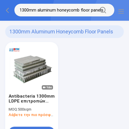
1300mm Aluminum Honeycomb Floor Panels
(1)
Antibacteria 1300mm
LDPE επιτροπών
κυψελωτών
MOQ:
500sqm
πατωμάτων αργιλίου
Λάβετε την πιο πρόσφατη τιμή
σύνθετη επένδυση
3mm τοίχων
επιτροπής