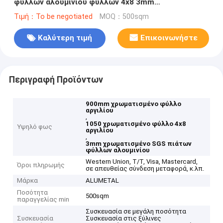
φύλλων αλουμινίου φύλλων 4x8 3mm
χρωματισμένο
Τιμή：To be negotiated
MOQ：500sqm
Καλύτερη τιμή
Επικοινωνήστε
Περιγραφή Προϊόντων
900mm χρωματισμένο φύλλο
αργιλίου
,
1050 χρωματισμένο φύλλο 4x8
Υψηλό φως
αργιλίου
,
3mm χρωματισμένο SGS πιάτων
φύλλων αλουμινίου
Western Union, T/T, Visa, Mastercard,
Όροι πληρωμής
σε απευθείας σύνδεση μεταφορά, κ.λπ.
Μάρκα
ALUMETAL
Ποσότητα
500sqm
παραγγελίας min
Συσκευασία σε μεγάλη ποσότητα
Συσκευασία
Συσκευασία στις ξύλινες