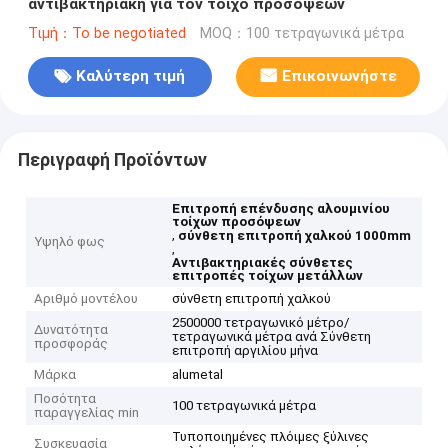
αντιβακτηριακή για τον τοίχο προσόψεων
Τιμή：To be negotiated
MOQ：100 τετραγωνικά μέτρα
Καλύτερη τιμή
Επικοινωνήστε
Περιγραφή Προϊόντων
Επιτροπή επένδυσης αλουμινίου
τοίχων προσόψεων
,
σύνθετη επιτροπή χαλκού 1000mm
Υψηλό φως
,
Αντιβακτηριακές σύνθετες
επιτροπές τοίχων μετάλλων
Αριθμό μοντέλου
σύνθετη επιτροπή χαλκού
2500000 τετραγωνικό μέτρο/
Δυνατότητα
τετραγωνικά μέτρα ανά Σύνθετη
προσφοράς
επιτροπή αργιλίου μήνα
Μάρκα
alumetal
Ποσότητα
100 τετραγωνικά μέτρα
παραγγελίας min
Τυποποιημένες πλόιμες ξύλινες
Συσκευασία