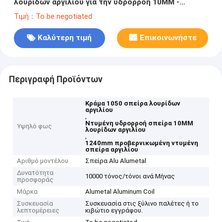
λουρίδων αργιλίου για την υδρορροή 10MM -
1240mm
Τιμή：To be negotiated
Καλύτερη τιμή
Επικοινωνήστε
Περιγραφή Προϊόντων
Κράμα 1050 σπείρα λουρίδων
αργιλίου
,
Ντυμένη υδρορροή σπείρα 10MM
Υψηλό φως
λουρίδων αργιλίου
,
1240mm προβερνικωμένη ντυμένη
σπείρα αργιλίου
Αριθμό μοντέλου
Σπείρα Alu Alumetal
Δυνατότητα
10000 τόνος/τόνοι ανά Μήνας
προσφοράς
Μάρκα
Alumetal Aluminum Coil
Συσκευασία
Συσκευασία στις ξύλινο παλέτες ή το
λεπτομέρειες
κιβώτιο εγγράφου.