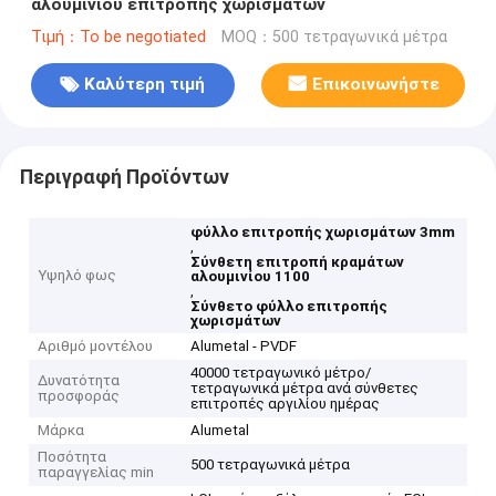
αλουμινίου επιτροπής χωρισμάτων
Τιμή：To be negotiated
MOQ：500 τετραγωνικά μέτρα
Καλύτερη τιμή
Επικοινωνήστε
Περιγραφή Προϊόντων
φύλλο επιτροπής χωρισμάτων 3mm
,
Σύνθετη επιτροπή κραμάτων
Υψηλό φως
αλουμινίου 1100
,
Σύνθετο φύλλο επιτροπής
χωρισμάτων
Αριθμό μοντέλου
Alumetal - PVDF
40000 τετραγωνικό μέτρο/
Δυνατότητα
τετραγωνικά μέτρα ανά σύνθετες
προσφοράς
επιτροπές αργιλίου ημέρας
Μάρκα
Alumetal
Ποσότητα
500 τετραγωνικά μέτρα
παραγγελίας min