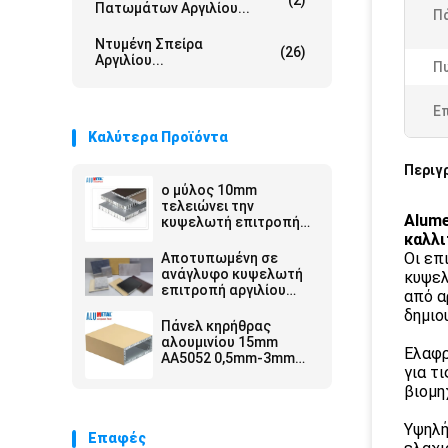
(2)
Πατωμάτων Αργιλίου...
Π
Ντυμένη Σπείρα
(26)
Αργιλίου...
Π
Ε
Καλύτερα Προϊόντα
Περιγ
ο μύλος 10mm
τελειώνει την
Alume
κυψελωτή επιτροπή
αργιλίου
καλλι
Οι επ
Αποτυπωμένη σε
ανάγλυφο κυψελωτή
κυψελ
επιτροπή αργιλίου
από α
επιφάνειας
δημιο
Πάνελ κηρήθρας
αλουμινίου 15mm
Ελαφρ
AA5052 0,5mm-3mm
για τ
Πάχος
βιομη
Υψηλή
Επαφές