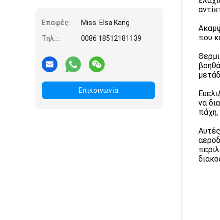
ελαχι
αντίκ
Επαφές:
Miss. Elsa Kang
Ακαμψ
που κ
Τηλ.::
0086 18512181139
Θερμι
βοηθά
μετάδ
Επικοινωνία
Ευελι
να δι
πάχη,
Αυτές
αεροδ
περιλ
διακο