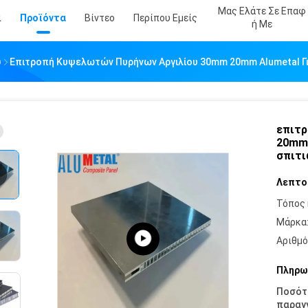
Μας Ελάτε Σε Επαφ
ι
Προϊόντα
Βίντεο
Περίπου Εμείς
Ή Με
υ
Επιτροπή Κυψελωτών Πυρήνων Αργιλίου 30mm 20mm Alumetal Γι
επιτρ
20mm 
σπιτι
Λεπτο
Τόπος 
Μάρκα
Αριθμό
Πληρω
Ποσότ
παραγγ