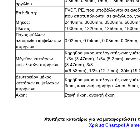
0.5mm, 0.8mm, 1mm, 1.5mm, Max 
αργιλίου
PVDF, PE, που υποβάλλονται σε ανοδι
Επένδυση:
που αποτυπώνονται σε ανάγλυφο, γρα
Μήκος:
2440mm, 3000mm, 3500mm, 5800m
Πλάτος:
1000mm, 1220mm, 1250mm, 1500m
Πάχος φύλλων
αλουμινίου κυψελωτών
0.02mm, 0.04mm, 0.05mm, 0.06mm,
πυρήνων:
Κηρήθρα μικροϋπολογιστής-ανοιγμάτω
Μέγεθος κυττάρων
1/6» (3.47mm), 1/5» (5.2mm), κανονι
κυψελωτών πυρήνων:
(8.47mm), 3/8
«(9.53mm), 1/2» (12.7mm), 3/4» (19
Δευτερεύον μήκος
Κηρήθρα μικροϋπολογιστής-ανοιγμά
κυττάρων κυψελωτών
3mm, κανονική κηρήθρα: 4mm, 5mm
πυρήνων:
Άκρη:
Στενή άκρη, ανοικτή άκρη
Χτυπήστε κατωτέρω για να μεταφορτώσετε 
Χρώμα Chart.pdf Alume