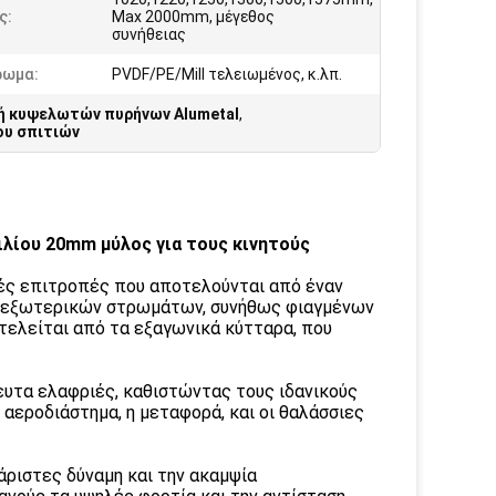
ς:
Max 2000mm, μέγεθος
συνήθειας
ρωμα:
PVDF/PE/Mill τελειωμένος, κ.λπ.
ή κυψελωτών πυρήνων Alumetal
,
ου σπιτιών
λίου 20mm μύλος για τους κινητούς
ές επιτροπές που αποτελούνται από έναν
ν εξωτερικών στρωμάτων, συνήθως φιαγμένων
τελείται από τα εξαγωνικά κύτταρα, που
ευτα ελαφριές, καθιστώντας τους ιδανικούς
 αεροδιάστημα, η μεταφορά, και οι θαλάσσιες
άριστες δύναμη και την ακαμψία