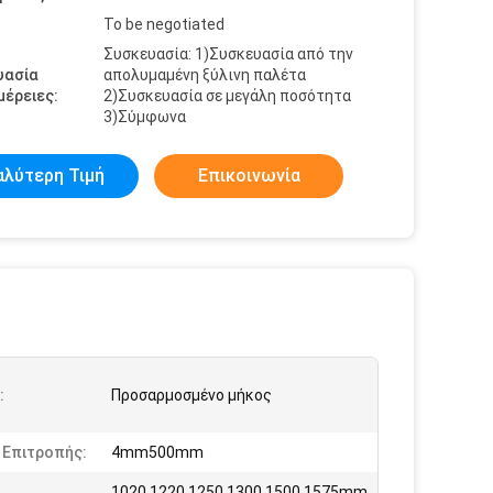
To be negotiated
Συσκευασία: 1)Συσκευασία από την
υασία
απολυμαμένη ξύλινη παλέτα
έρειες:
2)Συσκευασία σε μεγάλη ποσότητα
3)Σύμφωνα
αλύτερη Τιμή
Επικοινωνία
:
Προσαρμοσμένο μήκος
 Επιτροπής:
4mm500mm
1020,1220,1250,1300,1500,1575mm,