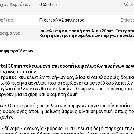
άχος Δερμάτων:
0.53.0mm
Πλάτο
υρήνας:
Fireproof/A2 άφλεκτος
Επίστ
κυψελωτή επιτροπή αργιλίου 20mm
,
Επιτροπ
πισημαίνω:
Κινητή επιτροπή κυψελωτών πυρήνων αργιλί
ραφή προϊόντων
tal 30mm τελειωμένη επιτροπή κυψελωτών πυρήνων αργι
τέχνες σπιτιών
ιτροπές κυψελωτών πυρήνων αργιλίου είναι ελαφριές δομικ
ωτό πυρήνα αργιλίου που στριμώχνεται μεταξύ δύο λεπτώ
ργίλιο ή άλλων σύνθετων υλικών. Ο κυψελωτός πυρήνας απο
υργούν μια ισχυρή και άκαμπτη δομή.
ύς: Οι επιτροπές κυψελωτών πυρήνων αργιλίου είναι απίστ
ις εφαρμογές όπου η μείωση βάρους είναι σημαντική, όπως το
χανίες.
 - δύναμη - αναλογία -βάρους: Η κυψελωτή δομή παρέχει την 