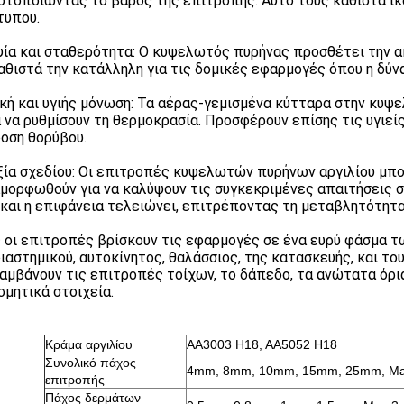
στοποιώντας το βάρος της επιτροπής. Αυτό τους καθιστά ικ
τυπου.
ία και σταθερότητα: Ο κυψελωτός πυρήνας προσθέτει την α
αθιστά την κατάλληλη για τις δομικές εφαρμογές όπου η δύνα
κή και υγιής μόνωση: Τα αέρας-γεμισμένα κύτταρα στην κυψ
 να ρυθμίσουν τη θερμοκρασία. Προσφέρουν επίσης τις υγιεί
οση θορύβου.
ξία σχεδίου: Οι επιτροπές κυψελωτών πυρήνων αργιλίου μπο
αμορφωθούν για να καλύψουν τις συγκεκριμένες απαιτήσεις σχ
 και η επιφάνεια τελειώνει, επιτρέποντας τη μεταβλητότητ
 οι επιτροπές βρίσκουν τις εφαρμογές σε ένα ευρύ φάσμα 
ιαστημικού, αυτοκίνητος, θαλάσσιος, της κατασκευής, και το
αμβάνουν τις επιτροπές τοίχων, το δάπεδο, τα ανώτατα όρια,
σμητικά στοιχεία.
Κράμα αργιλίου
AA3003 H18, AA5052 H18
Συνολικό πάχος
4mm, 8mm, 10mm, 15mm, 25mm, M
επιτροπής
Πάχος δερμάτων