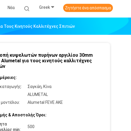
Greek
Νέα
Ζητήστε ένα απόσπασμα
α Τους Κινητούς Καλλιτέχνες Σπιτιών
οπή κυψελωτών πυρήνων αργιλίου 30mm
Alumetal για τους κινητούς καλλιτέχνες
ών
μέρειες:
καταγωγής:
Σαγκάη, Κίνα
:
ALUMETAL
 μοντέλου:
Alumetal FEVE ΑΚΕ
μής & Αποστολής Όροι:
ητα
500
ελίας min: